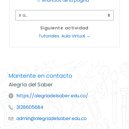
← Anuncios de la página
-
P
p
i
c
t
o
u
Ir a...
r
e
r
Siguiente actividad
e
Tutoriales. Aula Virtual →
s
t
a
n
Mantente en contacto
t
Alegría del Saber
e
https://alegriadelsaber.edu.co/
3128605684
admin@alegriadelsaber.edu.co